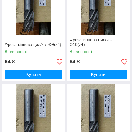
Фреза кінцева цил/хв-
Фреза кінцева цил/хв- Ø9(z4)
Ø10(z4)
В наявності
В наявності
64
64
₴
₴
Купити
Купити