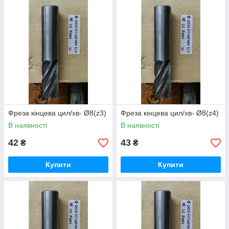
Фреза кінцева цил/хв- Ø8(z3)
Фреза кінцева цил/хв- Ø8(z4)
В наявності
В наявності
42
43
₴
₴
Купити
Купити