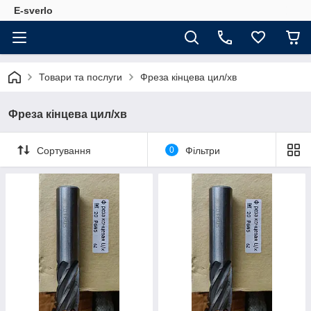
E-sverlo
Товари та послуги
Фреза кінцева цил/хв
Фреза кінцева цил/хв
Сортування
0
Фільтри