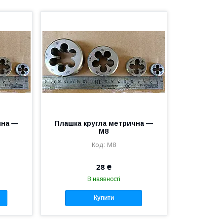
чна —
Плашка кругла метрична —
M8
M8
28 ₴
В наявності
Купити