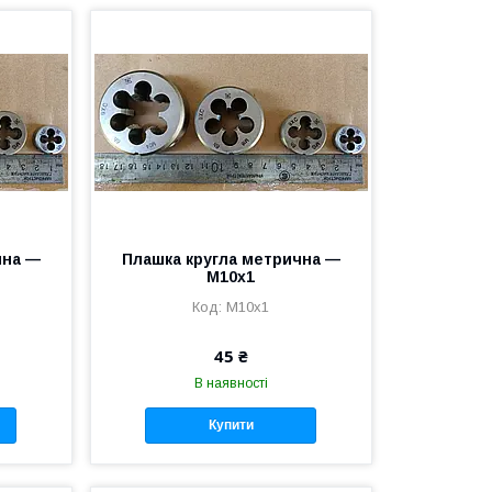
чна —
Плашка кругла метрична —
М10х1
М10х1
45 ₴
В наявності
Купити