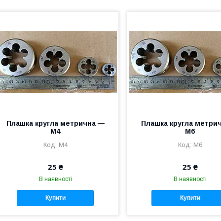
Плашка кругла метрична —
Плашка кругла метри
М4
M6
М4
M6
25 ₴
25 ₴
В наявності
В наявності
Купити
Купити