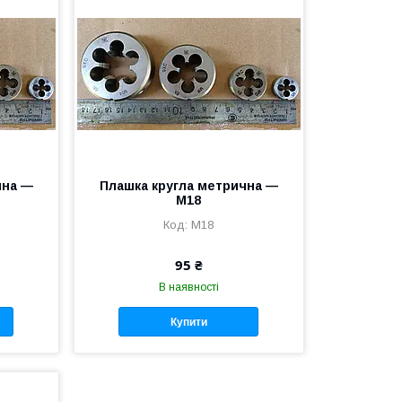
чна —
Плашка кругла метрична —
M18
M18
95 ₴
В наявності
Купити