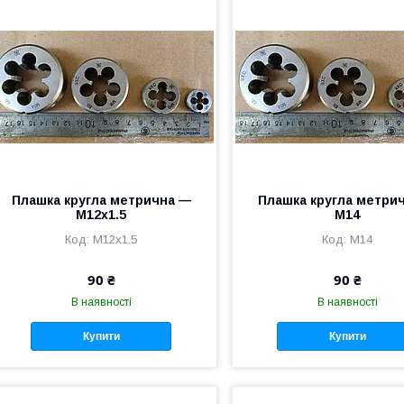
Плашка кругла метрична —
Плашка кругла метри
М12х1.5
М14
М12х1.5
М14
90 ₴
90 ₴
В наявності
В наявності
Купити
Купити