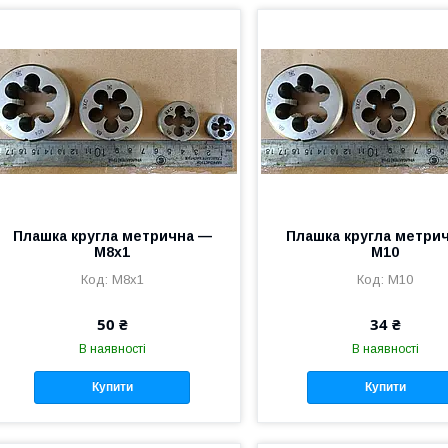
Плашка кругла метрична —
Плашка кругла метри
M8x1
М10
M8x1
М10
50 ₴
34 ₴
В наявності
В наявності
Купити
Купити