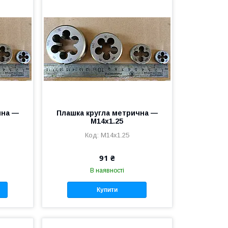
чна —
Плашка кругла метрична —
М14х1.25
М14х1.25
91 ₴
В наявності
Купити