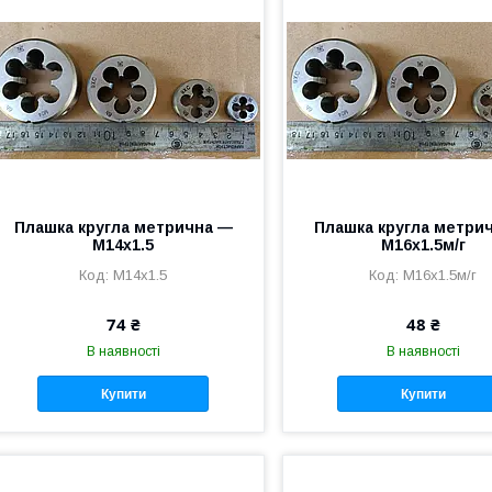
Плашка кругла метрична —
Плашка кругла метри
М14x1.5
M16x1.5м/г
М14x1.5
M16x1.5м/г
74 ₴
48 ₴
В наявності
В наявності
Купити
Купити