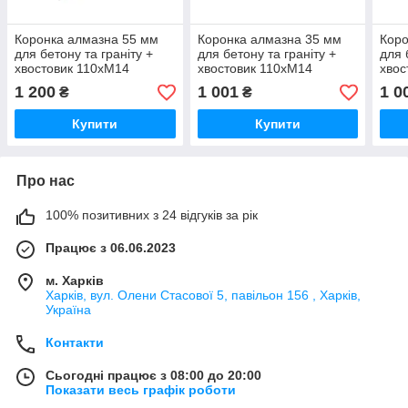
Коронка алмазна 55 мм
Коронка алмазна 35 мм
Коро
для бетону та граніту +
для бетону та граніту +
для 
хвостовик 110хМ14
хвостовик 110хМ14
хвос
1 200
1 001
1 0
₴
₴
Купити
Купити
Про нас
100% позитивних з 24 відгуків за рік
Працює з 06.06.2023
м. Харків
Харків, вул. Олени Стасової 5, павільон 156 , Харків,
Україна
Контакти
Сьогодні працює з 08:00 до 20:00
Показати весь графік роботи