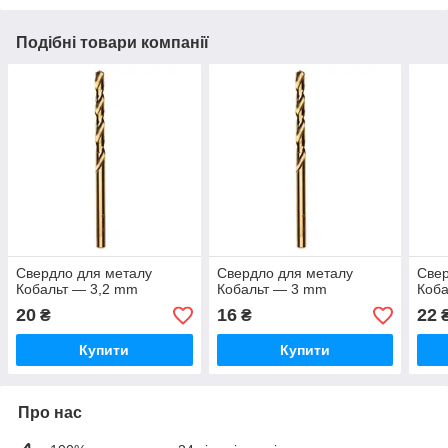
Подібні товари компанії
Свердло для металу
Свердло для металу
Свер
Кобальт — 3,2 mm
Кобальт — 3 mm
Коба
20
16
22
₴
₴
Купити
Купити
Про нас