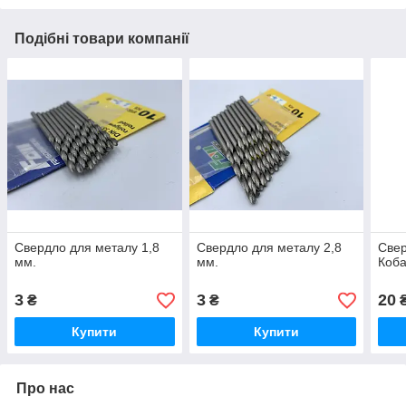
Подібні товари компанії
Свердло для металу 1,8
Свердло для металу 2,8
Свер
мм.
мм.
Коба
3
3
20
₴
₴
Купити
Купити
Про нас