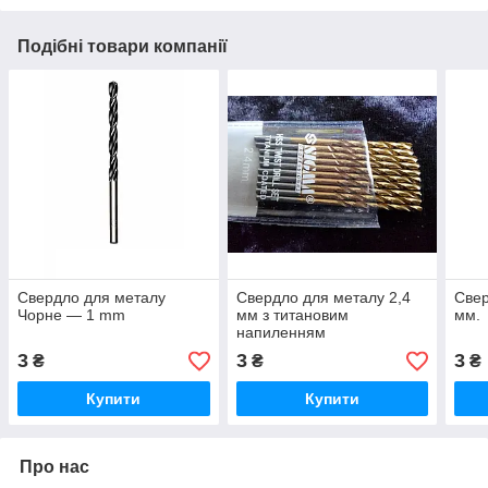
Подібні товари компанії
Свердло для металу
Свердло для металу 2,4
Свер
Чорне — 1 mm
мм з титановим
мм.
напиленням
3
3
3
₴
₴
₴
Купити
Купити
Про нас