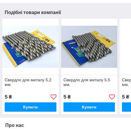
Подібні товари компанії
Свердло для металу 5,2
Свердло для металу 5,5
Свер
мм.
мм.
мм.
5
5
5
₴
₴
₴
Купити
Купити
Про нас