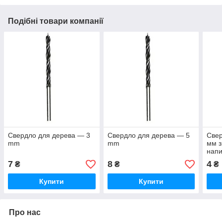
Подібні товари компанії
Свердло для дерева — 3
Свердло для дерева — 5
Свер
mm
mm
мм з
нап
7
8
4
₴
₴
₴
Купити
Купити
Про нас