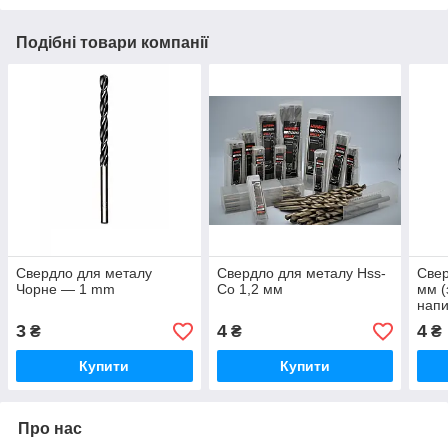
Подібні товари компанії
Свердло для металу
Свердло для металу Hss-
Свер
Чорне — 1 mm
Co 1,2 мм
мм (
нап
3
4
4
₴
₴
₴
Купити
Купити
Про нас