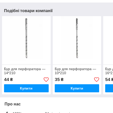
Подібні товари компанії
Бур для перфоратора —
Бур для перфоратора —
Бур
14*210
10*210
16*2
44
35
54
₴
₴
Купити
Купити
Про нас