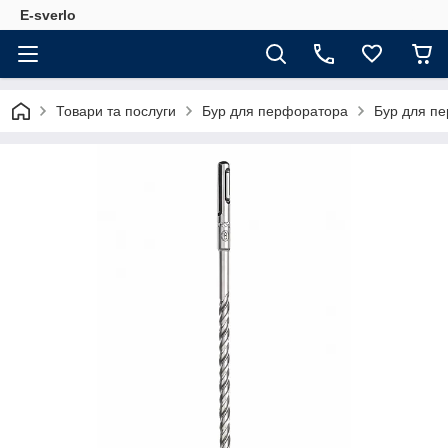
E-sverlo
Товари та послуги
Бур для перфоратора
Бур для п