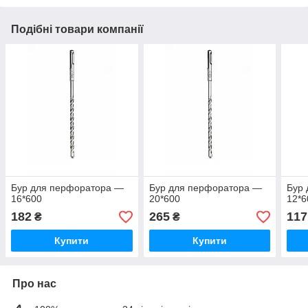
Подібні товари компанії
Бур для перфоратора —
Бур для перфоратора —
Бур
16*600
20*600
12*6
182
265
117
₴
₴
Купити
Купити
Про нас