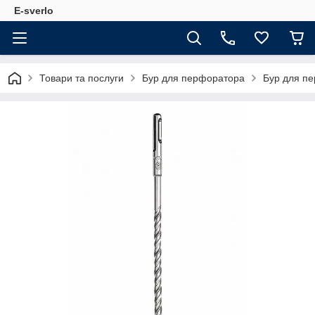
E-sverlo
Товари та послуги
Бур для перфоратора
Бур для п