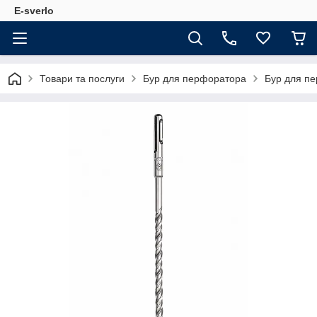
E-sverlo
Товари та послуги
Бур для перфоратора
Бур для п