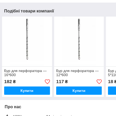
Подібні товари компанії
Бур для перфоратора —
Бур для перфоратора —
Бур
16*600
12*600
5*11
182
117
18
₴
₴
Купити
Купити
Про нас