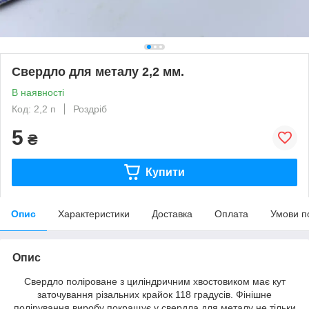
Свердло для металу 2,2 мм.
В наявності
Код: 2,2 п
Роздріб
5
₴
Купити
Опис
Характеристики
Доставка
Оплата
Умови п
Опис
Свердло поліроване з циліндричним хвостовиком має кут
заточування різальних крайок 118 градусів. Фінішне
полірування виробу покращує у свердла для металу не тільки