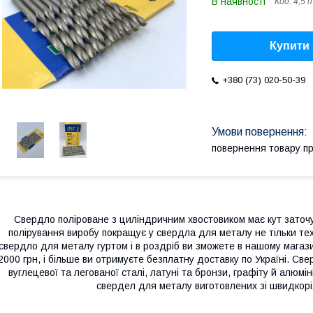
В наявності
Код:
4,5 п
Купити
+380 (73) 020-50-39
повернення товару п
Свердло поліроване з циліндричним хвостовиком має кут заточу
полірування виробу покращує у свердла для металу не тільки техн
свердло для металу гуртом і в роздріб ви зможете в нашому магаз
2000 грн, і більше ви отримуєте безплатну доставку по Україні. С
вуглецевої та легованої сталі, латуні та бронзи, графіту й алюмі
свердел для металу виготовлених зі швидкоріз