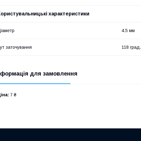
Користувальницькі характеристики
іаметр
4.5 мм
ут заточування
118 град.
нформація для замовлення
іна:
7 ₴