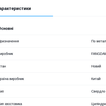
арактеристики
Основні
ризначення
По метал
иробник
FANGDA
Стан
Новий
раїна виробник
Китай
ип
Свердло
ип хвостовика
Циліндр