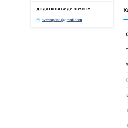
Х
sverlogena@gmail.com
П
В
К
Т
Т