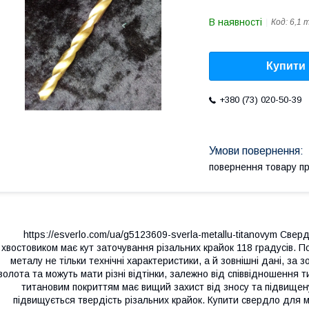
В наявності
Код:
6,1 
Купити
+380 (73) 020-50-39
повернення товару п
https://esverlo.com/ua/g5123609-sverla-metallu-titanovym Св
хвостовиком має кут заточування різальних крайок 118 градусів. 
металу не тільки технічні характеристики, а й зовнішні дані, за 
золота та можуть мати різні відтінки, залежно від співвідношення 
титановим покриттям має вищий захист від зносу та підвищену
підвищується твердість різальних крайок. Купити свердло для м