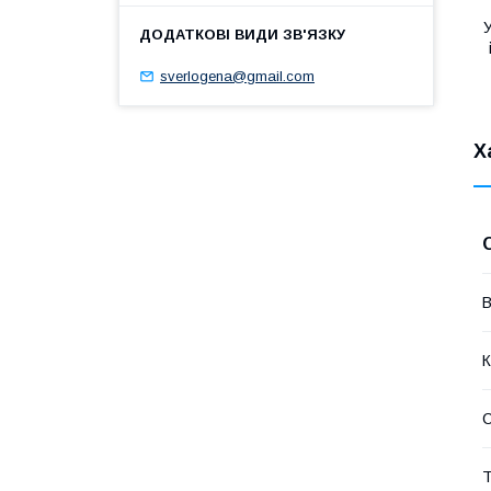
У
sverlogena@gmail.com
Х
В
К
Т