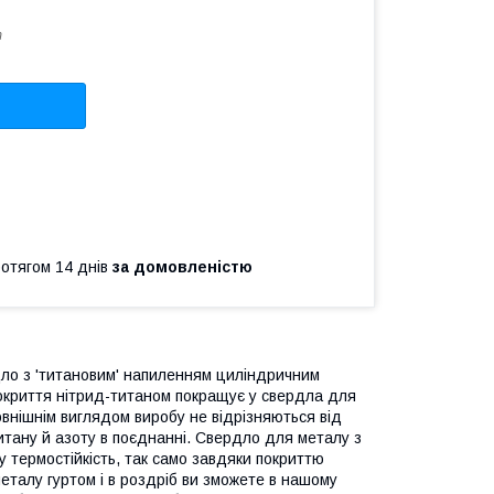
т
ротягом 14 днів
за домовленістю
ердло з 'титановим' напиленням циліндричним
Покриття нітрид-титаном покращує у свердла для
зовнішнім виглядом виробу не відрізняються від
титану й азоту в поєднанні. Свердло для металу з
 термостійкість, так само завдяки покриттю
еталу гуртом і в роздріб ви зможете в нашому