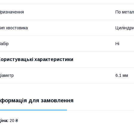
ризначення
По метал
ип хвостовика
Циліндр
абір
Ні
Користувацькі характеристики
іаметр
6.1 мм
нформація для замовлення
іна:
20 ₴