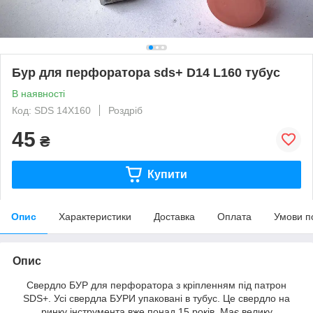
Бур для перфоратора sds+ D14 L160 тубус
В наявності
Код: SDS 14X160
Роздріб
45
₴
Купити
Опис
Характеристики
Доставка
Оплата
Умови п
Опис
Свердло БУР для перфоратора з кріпленням під патрон
SDS+. Усі свердла БУРИ упаковані в тубус. Це свердло на
ринку інструмента вже понад 15 років. Має велику