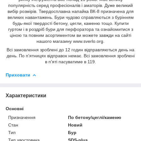
популярність серед професіоналів і аматорів. Дуже великий
вибір розмірів. Твердосплавна напайка ВК-8 призначена для
великих навантажень. Бури чудово справляються з бурінням
будь-якої твердості бетону, цегли, каменю тощо. Купити
гуртом і в роздріб бури для перфоратора та ознайомитися з
ціною та повним асортиментом ви можете завжди на сайті
нашого магазину www.sverlo.org.
Всі замовлення зроблені до 12 годин відправляються день на
день. По п'ятницях відправок немає. Всі замовлення зроблені
в п'яті пасуватиме в 119.
Приховати
Характеристики
Основні
Призначення
По бетону/цеглі/каменю
Стан
Новий
Тип
Бур
Тип хвостовика
SDS-plus