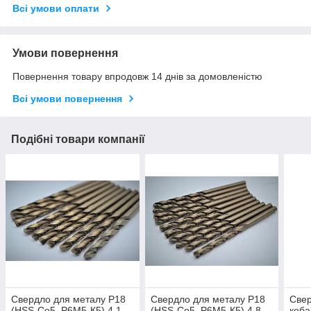
Всі умови оплати
Умови повернення
Повернення товару впродовж 14 днів за домовленістю
Всі умови повернення
Подібні товари компанії
Свердло для металу Р18
Свердло для металу Р18
Свер
(HSS-Co5, Р6М5-К5) 4,1
(HSS-Co5, Р6М5-К5) 4,8
коба