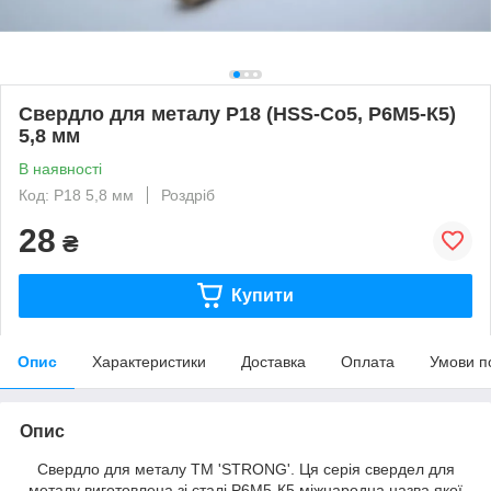
Свердло для металу Р18 (HSS-Co5, Р6М5-К5)
5,8 мм
В наявності
Код: Р18 5,8 мм
Роздріб
28
₴
Купити
Опис
Характеристики
Доставка
Оплата
Умови п
Опис
Свердло для металу ТМ 'STRONG'. Ця серія свердел для
металу виготовлена зі сталі Р6М5-К5 міжнародна назва якої