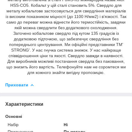
HSS-CO5. Кобальт у цій сталі становить 5%. Свердло для
металу кобальтове застосовується для свердління матеріалів
із високим показником міцності (до 1100 Н/мм2) і в'язкості. Так
само до переваг можна віднести його термостійкість, завдяки
якій можна свердлити без додаткового охолодження.
Заточено кобальтове свердло під кутом 135 градусів із
додатковою підточкою, що забезпечує свердління без
попереднього центрування. Ми офіційні представники ТМ'
STRONG'. У нас гнучка система знижок. У нас найкраще
співвідношення ціни та якості. Свердло завжди в наявності.
Для виробників можливі постачання свердла без паковання,
що знизить його вартість. Телефонуйте нам не соромтеся ми
для кожного знайти вигідну пропозицію.
Приховати
Характеристики
Основні
Набір
Ні
Призначення
По металу