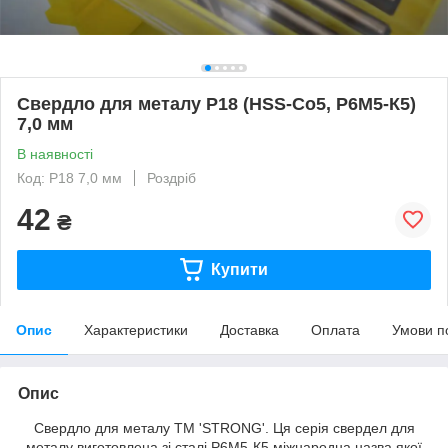
Свердло для металу Р18 (HSS-Co5, Р6М5-К5)
7,0 мм
В наявності
Код: Р18 7,0 мм
Роздріб
42
₴
Купити
Опис
Характеристики
Доставка
Оплата
Умови п
Опис
Свердло для металу ТМ 'STRONG'. Ця серія свердел для
металу виготовлена зі сталі Р6М5-К5 міжнародна назва якої