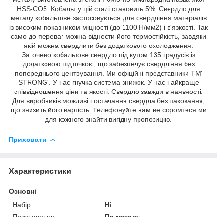
HSS-CO5. Кобальт у цій сталі становить 5%. Свердло для
металу кобальтове застосовується для свердління матеріалів
із високим показником міцності (до 1100 Н/мм2) і в'язкості. Так
само до переваг можна віднести його термостійкість, завдяки
якій можна свердлити без додаткового охолодження.
Заточено кобальтове свердло під кутом 135 градусів із
додатковою підточкою, що забезпечує свердління без
попереднього центрування. Ми офіційні представники ТМ'
STRONG'. У нас гнучка система знижок. У нас найкраще
співвідношення ціни та якості. Свердло завжди в наявності.
Для виробників можливі постачання свердла без паковання,
що знизить його вартість. Телефонуйте нам не соромтеся ми
для кожного знайти вигідну пропозицію.
Приховати
Характеристики
Основні
Набір
Ні
Призначення
По металу