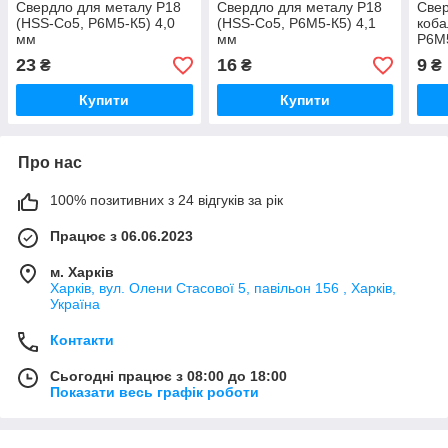
Свердло для металу Р18
Свердло для металу Р18
Свер
(HSS-Co5, Р6М5-К5) 4,0
(HSS-Co5, Р6М5-К5) 4,1
коба
мм
мм
Р6М5
23
16
9
₴
₴
₴
Купити
Купити
Про нас
100% позитивних з 24 відгуків за рік
Працює з 06.06.2023
м. Харків
Харків, вул. Олени Стасової 5, павільон 156 , Харків,
Україна
Контакти
Сьогодні працює з 08:00 до 18:00
Показати весь графік роботи