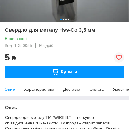
Свердло для металу Hss-Co 3,5 мм
В наявності
Код: Т-380055
Роздріб
5
₴
Купити
Опис
Характеристики
Доставка
Оплата
Умови п
Опис
Свердло для металу ТМ *WIRBEL* — це супер
співвідношення *ціна-якість*. Розпродаж старих запасів.
Свердло дуже міцне із широкою різальною крайкою. Кількість