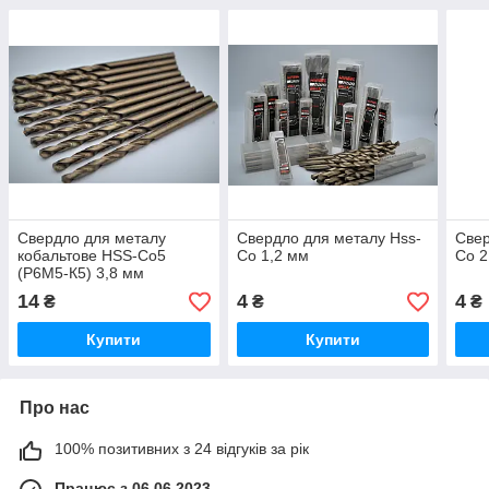
Свердло для металу
Свердло для металу Hss-
Свер
кобальтове HSS-Co5
Co 1,2 мм
Co 2
(Р6М5-К5) 3,8 мм
14
4
4
₴
₴
₴
Купити
Купити
Про нас
100% позитивних з 24 відгуків за рік
Працює з 06.06.2023